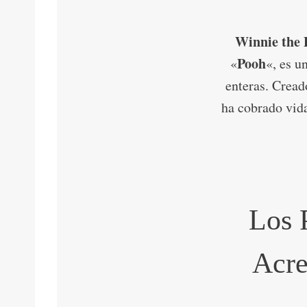
Winnie the 
Pooh
«
«, es u
enteras. Cread
ha cobrado vida
Los 
Acre