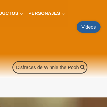
DUCTOS
PERSONAJES
Videos
Disfraces de Winnie the Pooh