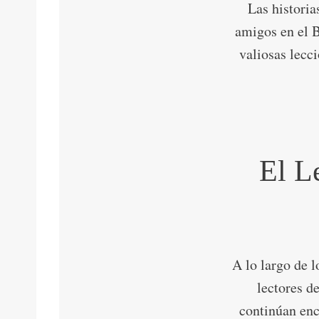
Las historia
amigos en el B
valiosas lecci
El L
A lo largo de 
lectores d
continúan enc