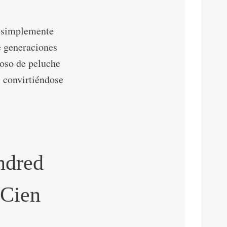
 simplemente
e generaciones
 oso de peluche
, convirtiéndose
ndred
 Cien