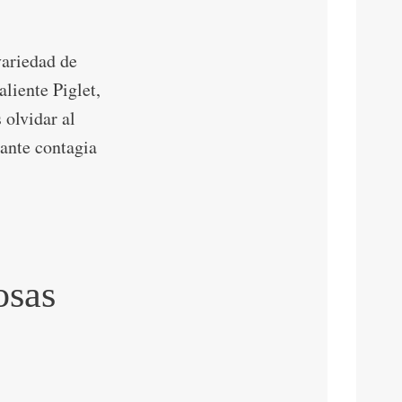
ariedad de
liente Piglet,
 olvidar al
sante contagia
osas