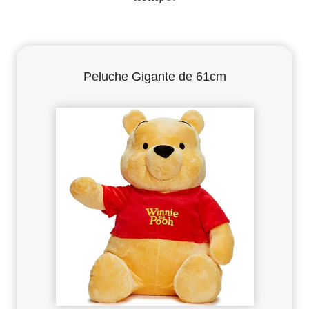
Peluche Gigante de 61cm