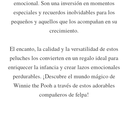
emocional. Son una inversión en momentos
especiales y recuerdos inolvidables para los
pequeños y aquellos que los acompañan en su
crecimiento.
El encanto, la calidad y la versatilidad de estos
peluches los convierten en un regalo ideal para
enriquecer la infancia y crear lazos emocionales
perdurables. ¡Descubre el mundo mágico de
Winnie the Pooh a través de estos adorables
compañeros de felpa!