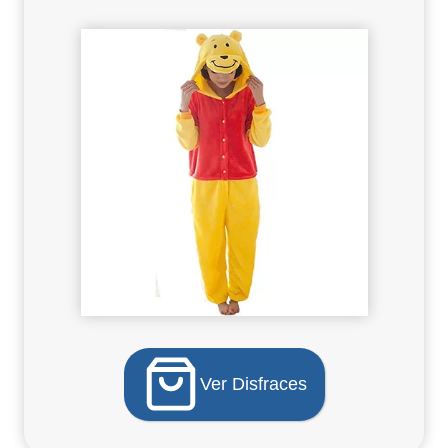
Ver Disfraces