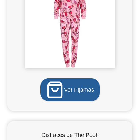
Ver Pijamas
Disfraces de The Pooh