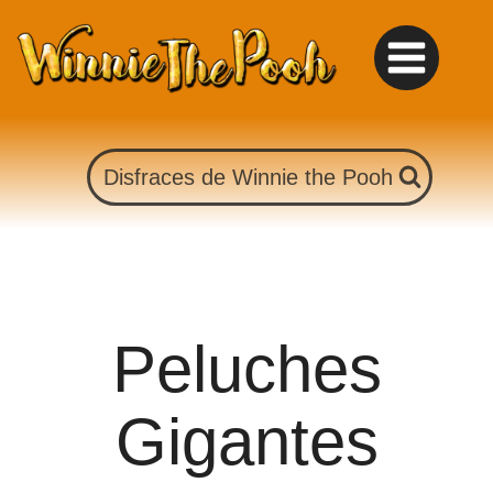
Saltar
al
contenido
Disfraces de Winnie the Pooh
Peluches
Gigantes