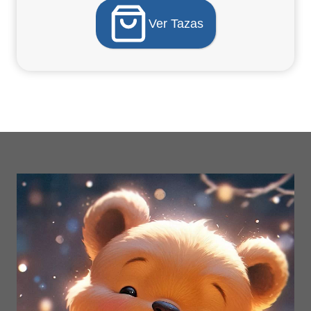
Ver Tazas