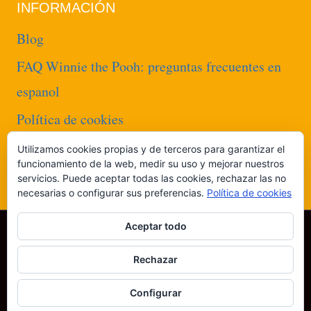
INFORMACIÓN
Blog
FAQ Winnie the Pooh: preguntas frecuentes en
espanol
Política de cookies
Más información sobre las cookies
Utilizamos cookies propias y de terceros para garantizar el
funcionamiento de la web, medir su uso y mejorar nuestros
Política de privacidad
servicios. Puede aceptar todas las cookies, rechazar las no
necesarias o configurar sus preferencias.
Política de cookies
Aceptar todo
© 2026 Winnie The Pooh en Español | Creada
Rechazar
por
Navagart Design
Configurar