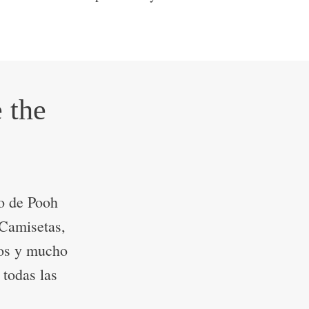
 the
o de Pooh
 Camisetas,
gos y mucho
 todas las