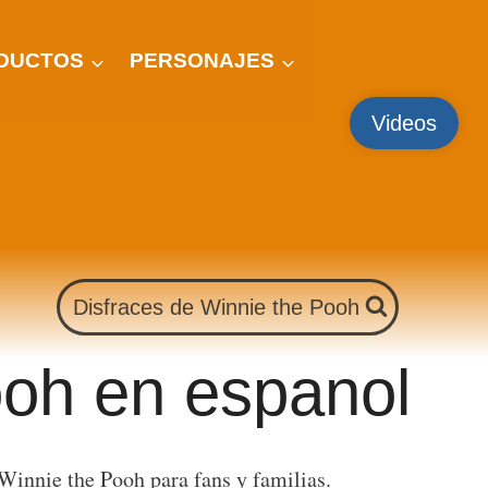
DUCTOS
PERSONAJES
Videos
Disfraces de Winnie the Pooh
ooh en espanol
 Winnie the Pooh para fans y familias.