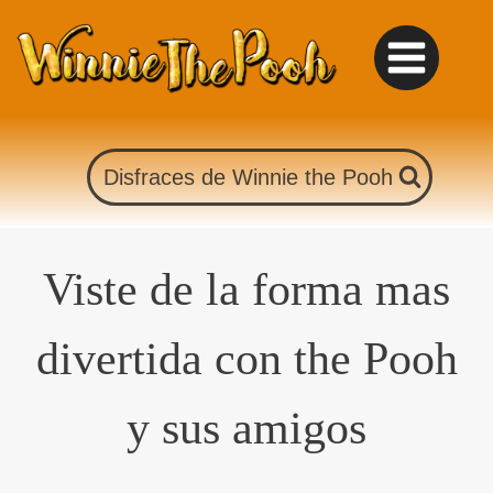
Saltar
al
contenido
Disfraces de Winnie the Pooh
Viste de la forma mas
divertida con the Pooh
y sus amigos