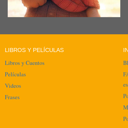
LIBROS Y PELÍCULAS
I
Libros y Cuentos
B
Películas
F
e
Videos
Po
Frases
M
Po