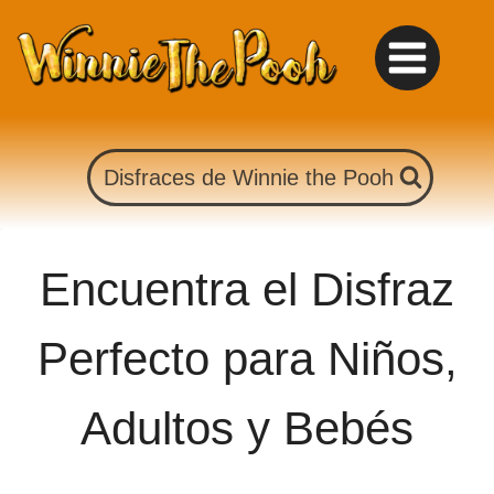
Saltar
al
contenido
Disfraces de Winnie the Pooh
Encuentra el Disfraz
Perfecto para Niños,
Adultos y Bebés